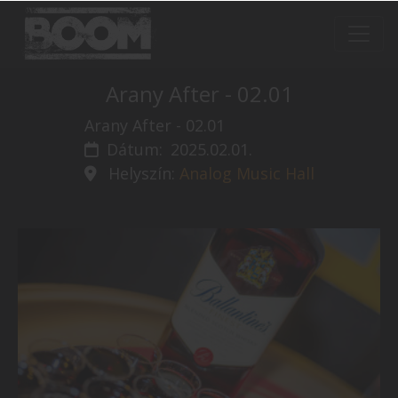
Arany After - 02.01
Arany After - 02.01
Dátum:
2025.02.01.
Helyszín:
Analog Music Hall