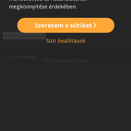
megkönnyítése érdekében.
Szeretem a sütiket
Süti beállítások
Powered
by
Translate
FŐOLDAL
KAPCSOLAT
Legyél promóter!
© Copyright 2005 - 2026
Minden jog fenntartva
Adatkezelési tájékoztatót
Általános Szerződési Feltételek (ÁSZF)