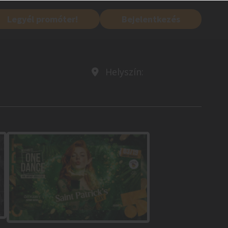
Legyél promóter!
Bejelentkezés
Helyszín: