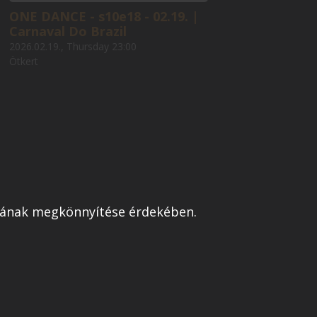
ONE DANCE - s10e18 - 02.19. |
Carnaval Do Brazil
2026.02.19., Thursday 23:00
Ötkert
atának megkönnyítése érdekében.