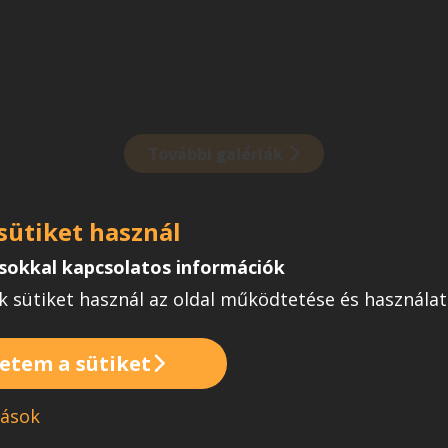
További galériák
 sütiket használ
ásokkal kapcsolatos információk
 sütiket használ az oldal működtetése és használ
etem a sütiket
tások