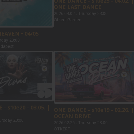
ONE DANCE - s10e23 - 04.02. |
ONE LAST DANCE
2026.04.02., Thursday 23:00
Ötkert Garden
HEAVEN • 04/05
nday 23:00
udapest
- s10e20 - 03.05. |
ONE DANCE - s10e19 - 02.26. |
OCEAN DRIVE
ursday 23:00
2026.02.26., Thursday 23:00
ÖTKERT