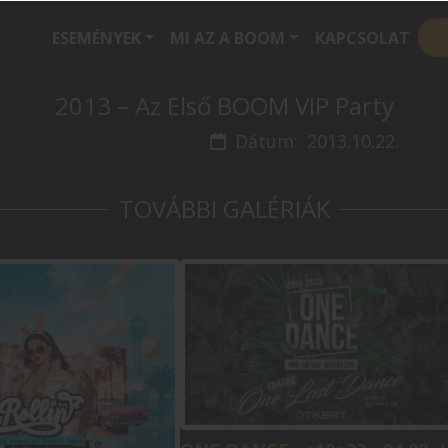
ESEMÉNYEK
MI AZ A BOOM
KAPCSOLAT
2013 – Az Első BOOM VIP Party
Dátum:
2013.10.22.
TOVÁBBI GALÉRIÁK