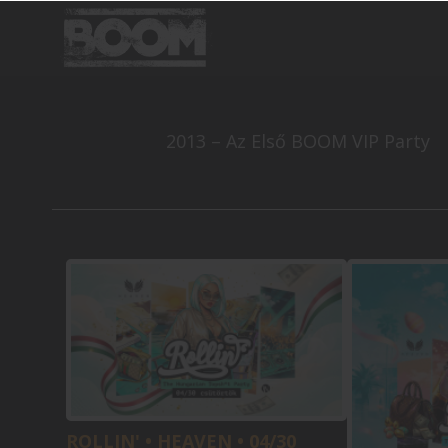
2013 – Az Első BOOM VIP Party
ROLLIN' • HEAVEN • 04/30