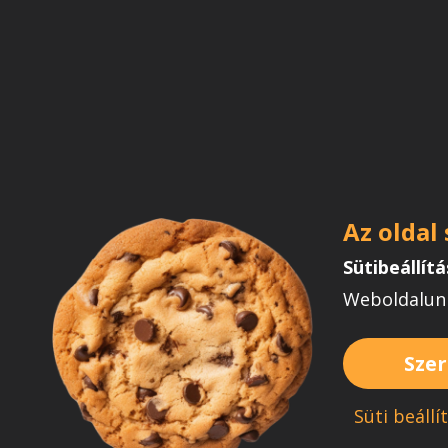
Az oldal
Sütibeállít
Weboldalunk
Szer
Süti beállí