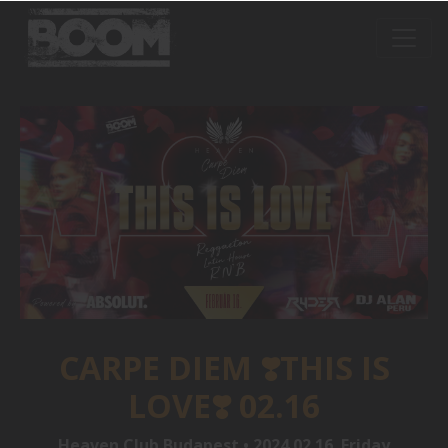
CARPE DIEM ❣️THIS IS
LOVE❣️ 02.16
Heaven Club Budapest • 2024.02.16. Friday