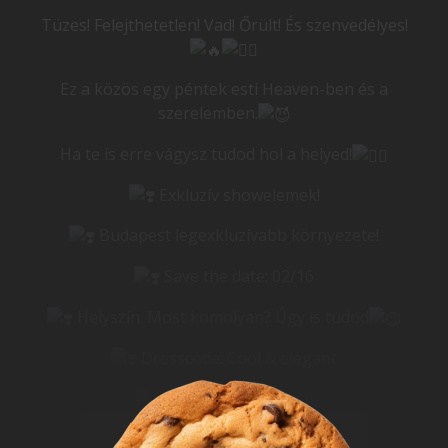
Tüzes! Felejthetetlen! Vad! Őrült! És szenvedélyes!
Ez a közös egy péntek esti Heaven-ben és a
szerelemben.
Ha te is erre vágysz tudod hol a helyed!
Exkluzív showelemek!
Budapest legexkluzívabb környezete!
Save the date: 02/16
Helyszín: Most komolyan? Úgy is tudod
Dresscode: Cool & elegant
R'n'B & Latin House
Teljes leírás
Line-up: Dj Alan Peru & Ryder