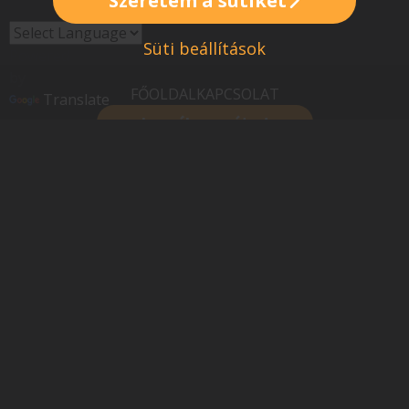
Szeretem a sütiket
Brand-new showpieces
The most exclusive Club in Budapest
Süti beállítások
Powered
Save the date: 02/16
by
FŐOLDAL
KAPCSOLAT
Translate
Location: Club Heaven Budapest, Vörösmarty
Legyél promóter!
Square
Dresscode: Cool & elegant
R'n'B & Latin House
© Copyright 2005 - 2026
Minden jog fenntartva
Line-up: Dj Alan Peru & Ryder
Adatkezelési tájékoztatót
VIP Booking: +36-30-151-2000
Általános Szerződési Feltételek (ÁSZF)
18+
Impresszum + Jogi nyilatkozat
Süti beállítások