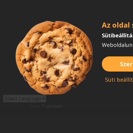
Az oldal
Sütibeállít
Weboldalunk
Szer
Süti beállí
Powered by
Translate