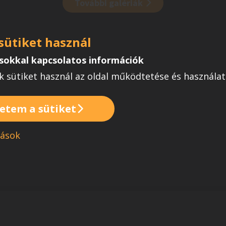
További galériák
 sütiket használ
ásokkal kapcsolatos információk
 sütiket használ az oldal működtetése és használ
etem a sütiket
tások
FŐOLDAL
KAPCSOLAT
Legyél promóter!