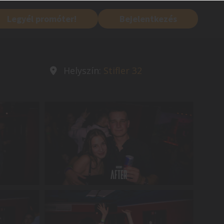
Legyél promóter!
Bejelentkezés
Helyszín:
Stifler 32