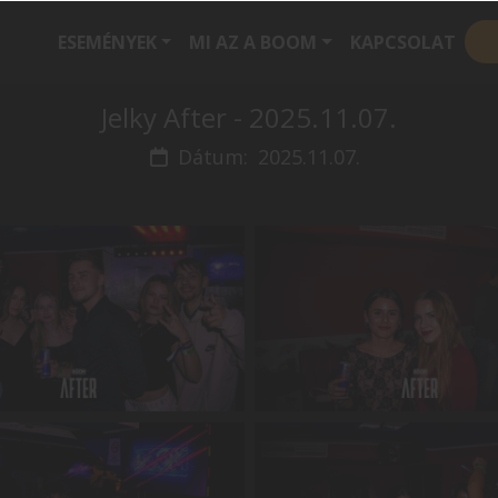
ESEMÉNYEK
MI AZ A BOOM
KAPCSOLAT
Jelky After - 2025.11.07.
Dátum:
2025.11.07.