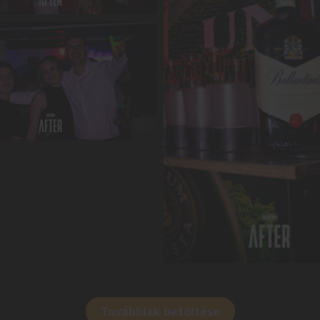
Továbbiak betöltése