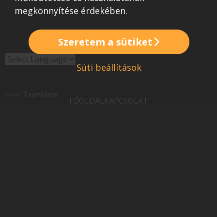
megkönnyítése érdekében.
Szeretem a sütiket
Süti beállítások
Powered
by
Translate
FŐOLDAL
KAPCSOLAT
Legyél promóter!
© Copyright 2005 - 2026
Minden jog fenntartva
Adatkezelési tájékoztatót
Általános Szerződési Feltételek (ÁSZF)