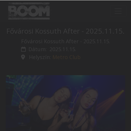
Fővárosi Kossuth After - 2025.11.15.
Fővárosi Kossuth After - 2025.11.15.
Dátum:
2025.11.15.
Helyszín:
Metro Club