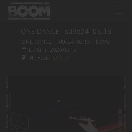
ONE DANCE - s09e24- 03.13
ONE DANCE - s09e24- 03.13 | DIVAS
Dátum:
2025.03.13.
Helyszín:
Ötkert