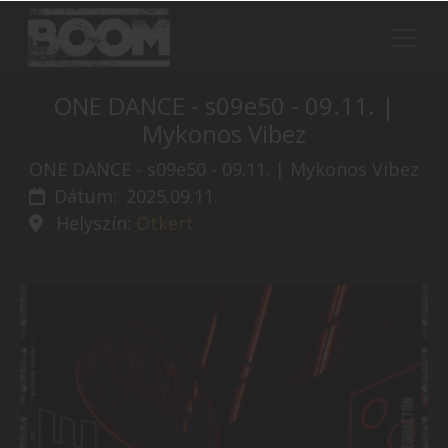
ONE DANCE - s09e50 - 09.11. |
Mykonos Vibez
ONE DANCE - s09e50 - 09.11. | Mykonos Vibez
Dátum:
2025.09.11.
Helyszín:
Ötkert